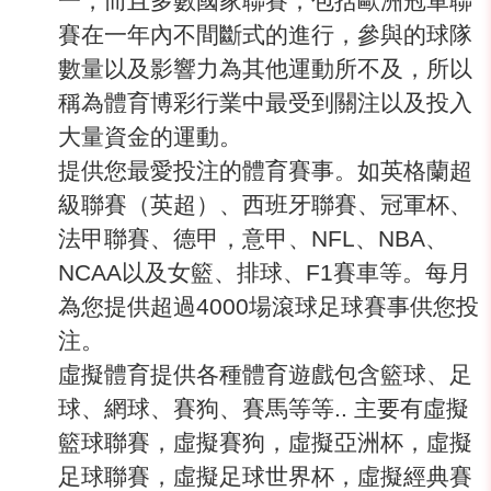
一，而且多數國家聯賽；包括歐洲冠軍聯
賽在一年內不間斷式的進行，參與的球隊
數量以及影響力為其他運動所不及，所以
稱為體育博彩行業中最受到關注以及投入
大量資金的運動。
提供您最愛投注的體育賽事。如英格蘭超
級聯賽（英超）、西班牙聯賽、冠軍杯、
法甲聯賽、德甲，意甲、NFL、NBA、
NCAA以及女籃、排球、F1賽車等。每月
為您提供超過4000場滾球足球賽事供您投
注。
虛擬體育提供各種體育遊戲包含籃球、足
球、網球、賽狗、賽馬等等.. 主要有虛擬
籃球聯賽，虛擬賽狗，虛擬亞洲杯，虛擬
足球聯賽，虛擬足球世界杯，虛擬經典賽