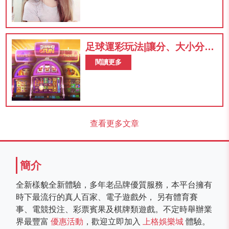
足球運彩玩法|讓分、大小分、
術語解析！教你足球運彩怎麼
閱讀更多
買 - 上格娛樂城
查看更多文章
簡介
全新樣貌全新體驗，多年老品牌優質服務，本平台擁有
時下最流行的真人百家、電子遊戲外， 另有體育賽
事、電競投注、彩票賓果及棋牌類遊戲。不定時舉辦業
界最豐富
優惠活動
，歡迎立即加入
上格娛樂城
體驗。