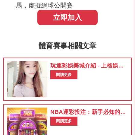
馬，虛擬網球公開賽
立即加入
體育賽事相關文章
玩運彩娛樂城介紹 - 上格娛樂
城
閱讀更多
NBA運彩投注：新手必知的賺
大錢祕訣，立即掌握，贏在起
閱讀更多
跑線！ - 上格娛樂城