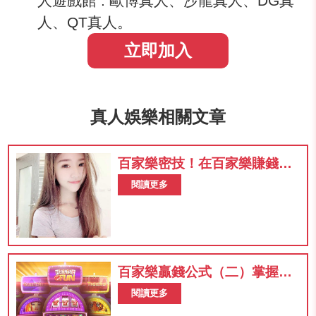
人遊戲館 : 歐博真人、沙龍真人、DG真
人、QT真人。
立即加入
真人娛樂相關文章
百家樂密技！在百家樂賺錢的
7個秘訣大公開！ - 上格娛樂城
閱讀更多
百家樂贏錢公式（二）掌握5
條公式，百家樂之路發發發 -
閱讀更多
上格娛樂城