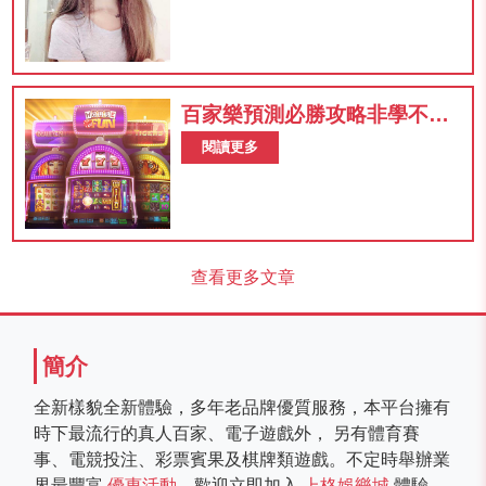
百家樂預測必勝攻略非學不可-
破解百家樂就看這1篇 - 上格娛
閱讀更多
樂城
查看更多文章
簡介
全新樣貌全新體驗，多年老品牌優質服務，本平台擁有
時下最流行的真人百家、電子遊戲外， 另有體育賽
事、電競投注、彩票賓果及棋牌類遊戲。不定時舉辦業
界最豐富
優惠活動
，歡迎立即加入
上格娛樂城
體驗。