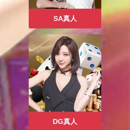
SA真人
DG真人