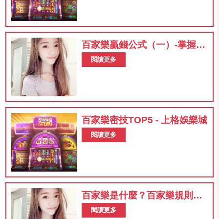
百家樂贏錢公式（一）-掌握5
條公式，百家樂之路發發發 -
閱讀更多
上格娛樂城
百家樂密技TOP5 - 上格娛樂城
閱讀更多
百家樂是什麼？百家樂規則有
哪些？ - 上格娛樂城
閱讀更多