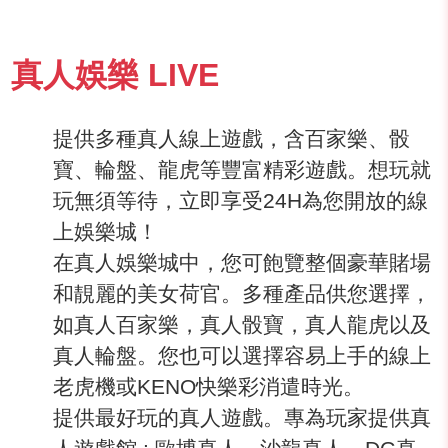
真人娛樂 LIVE
提供多種真人線上遊戲，含百家樂、骰
寶、輪盤、龍虎等豐富精彩遊戲。想玩就
玩無須等待，立即享受24H為您開放的線
上娛樂城！
在真人娛樂城中，您可飽覽整個豪華賭場
和靚麗的美女荷官。多種產品供您選擇，
如真人百家樂，真人骰寶，真人龍虎以及
真人輪盤。您也可以選擇容易上手的線上
老虎機或KENO快樂彩消遣時光。
提供最好玩的真人遊戲。專為玩家提供真