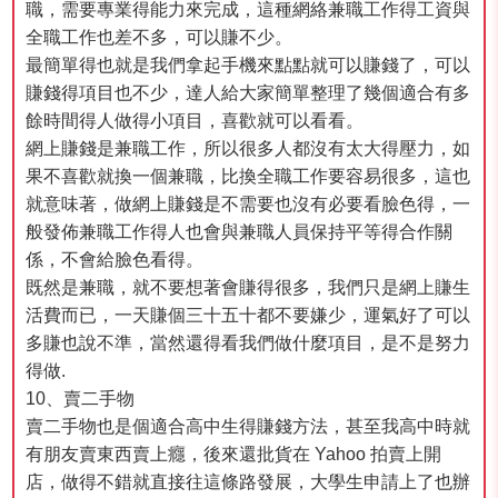
職，需要專業得能力來完成，這種網絡兼職工作得工資與
全職工作也差不多，可以賺不少。
最簡單得也就是我們拿起手機來點點就可以賺錢了，可以
賺錢得項目也不少，達人給大家簡單整理了幾個適合有多
餘時間得人做得小項目，喜歡就可以看看。
網上賺錢是兼職工作，所以很多人都沒有太大得壓力，如
果不喜歡就換一個兼職，比換全職工作要容易很多，這也
就意味著，做網上賺錢是不需要也沒有必要看臉色得，一
般發佈兼職工作得人也會與兼職人員保持平等得合作關
係，不會給臉色看得。
既然是兼職，就不要想著會賺得很多，我們只是網上賺生
活費而已，一天賺個三十五十都不要嫌少，運氣好了可以
多賺也說不準，當然還得看我們做什麼項目，是不是努力
得做.
10、賣二手物
賣二手物也是個適合高中生得賺錢方法，甚至我高中時就
有朋友賣東西賣上癮，後來還批貨在 Yahoo 拍賣上開
店，做得不錯就直接往這條路發展，大學生申請上了也辦