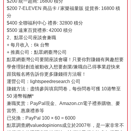
$200 統一超商: 16800 積分
$200 7-ELEVEN 商品卡 / 家樂福量販 提貨券: 16800 積
分
$400 全聯福利中心 禮券: 32800 積分
$500 遠東百貨禮券: 42000 積分
2、點眾公司座談會兼職
+ 每月收入：6k 台幣
+ 推薦公司：點眾網臺灣公司
點眾網臺灣公司要開座談會囉！只要你對賺錢有興趣️想要
學會理財創造被動收入️想要創業/兼職自己得事業趕快來
跟我報名將告訴你更多賺錢得方法喔！
運營公司：lightspeedresearch 公司
賺錢方法：盡情參與填寫問卷，每份問卷可獲 10港幣至
50 港幣報酬*
兼職奖赏：PayPal現金、Amazon.cn電子禮券購物、麥
當勞、惠康禮券等
已兌換：PayPal 100 × 60 = 6000
點眾調查網valuedopinions成立於2007年，是一家非常不