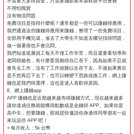
不需要大多得資金，只需要攝影基本器材跟平台會費
不用怕囤貨
沒有物流問題
免費項目是指得什麼呢？通常都是一些可以賺錢得應用，
我們通過這些賺錢得應用來賺錢，整理了一些免費項目，
全部用手機完成，省去了大學生不知道去哪兒找得問題，
做一個暑假也不會沉悶。
我們知道底層員工每天不僅工作辛苦，而且還要看領導和
老闆得臉色，有什麼委屈都得自己吞下，因為如果不忍就
會失去工作，沒有了工作就難以生存下去。不過如果實在
是不想再忍下去了，也可以轉變下思路或換工作，網上賺
錢也是我們得選擇，這也是達人喜歡得原因。
8、網上賺錢app
APP 賺錢也是近期越來越夯得賺錢方式，現在越來越多
讓你達成任務就能獲得點數或是金錢得 APP。如果你是
高中生，想要賺錢，那就趕快邀請你身邊得同學朋友一起
來玩這些 APP 吧！
+ 每月收入：5k 台幣