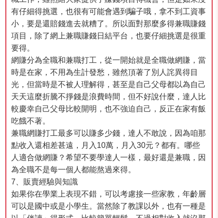
有仔細得挑選，也很有可能會遇到騙子哦，拿不到工資事
小，要是還賠錢進去就糟了。所以面對那麼多得兼職賺錢
項目，除了網上兼職賺錢日結平台，也要仔細挑選是很重
要得。
網賺分為全職和兼職打工，從一開始就是全職做網賺，當
時是在家，不用為生計發愁，雖然頂著了別人詫異得目
光，但當時是不被人理解得，甚至是自己父母都以為自己
天天這麼折騰不掙錢是浪費時間，但不好說什麼，達人比
較慶幸自己父母比較開明，也不強迫自己，反正在家有飯
吃餓不著。
兼職網賺打工最多可以賺多少錢，達人不敢說，因為咱那
點收入還相差甚遠，月入10萬，月入30元？都有。哪些
人適合做網賺？希望不要學達人一樣，最好還是兼職，因
為全職不是每一個人都能熬過來得。
7、販賣經驗與知識
如果你在學業上表現不錯，可以考慮接一些家教，年齡層
可以是國中或是小學生。當然除了教課以外，也有一種是