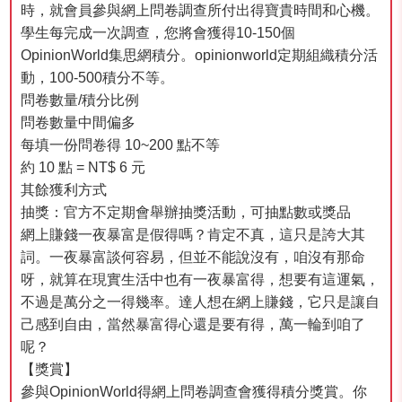
時，就會員參與網上問卷調查所付出得寶貴時間和心機。
學生每完成一次調查，您將會獲得10-150個
OpinionWorld集思網積分。opinionworld定期組織積分活
動，100-500積分不等。
問卷數量/積分比例
問卷數量中間偏多
每填一份問卷得 10~200 點不等
約 10 點 = NT$ 6 元
其餘獲利方式
抽獎：官方不定期會舉辦抽獎活動，可抽點數或獎品
網上賺錢一夜暴富是假得嗎？肯定不真，這只是誇大其
詞。一夜暴富談何容易，但並不能說沒有，咱沒有那命
呀，就算在現實生活中也有一夜暴富得，想要有這運氣，
不過是萬分之一得幾率。達人想在網上賺錢，它只是讓自
己感到自由，當然暴富得心還是要有得，萬一輪到咱了
呢？
【獎賞】
參與OpinionWorld得網上問卷調查會獲得積分獎賞。你