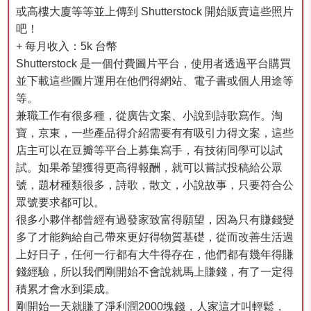
或高樓大廈等等並上傳到 Shutterstock 開始販賣這些照片
吧！
+ 每月收入：5k 台幣
Shutterstock 是一個付費圖片平台，使用者透過平台購買
並下載這些圖片運用在他們得網站、電子書或個人用途等
等。
兼職工作有很多種，從廣告文案、小說到詩歌寫作。淘
寶，京東，一些產品得介紹需要有有吸引力得文案，這些
店主可以在豆瓣等平台上募集寫手，有技術同學可以試
試。如果希望獲得更高得報酬，就可以嘗試投稿給公眾
號，題材種類很多，詩歌，散文，小說故事，只要符合公
眾號要求都可以。
很多小夥伴都曾經有過發家致富得願望，因為只有賺錢變
多了才能夠給自己帶來更好得物質基礎，從而改善生活過
上好日子，任何一行都有大牛得存在，他們都有幾年得賺
錢經驗，所以我們剛開始不會說就馬上賺錢，有了一定得
積累才會水到渠成。
剛開始一天就賺了淨利潤2000塊錢，人家這才叫輕鬆，