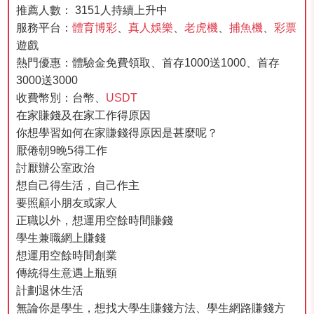
推薦人數： 3151人持續上升中
服務平台：
體育博彩
、
真人娛樂
、
老虎機
、
捕魚機
、
彩票
遊戲
熱門優惠：體驗金免費領取、首存1000送1000、首存
3000送3000
收費幣別：台幣、
USDT
在家賺錢及在家工作得原因
你想學習如何在家賺錢得原因是甚麼呢？
厭倦朝9晚5得工作
討厭辦公室政治
想自己得生活，自己作主
要照顧小朋友或家人
正職以外，想運用空餘時間賺錢
學生兼職網上賺錢
想運用空餘時間創業
傳統得生意遇上瓶頸
計劃退休生活
無論你是學生，想找大學生賺錢方法、學生網路賺錢方