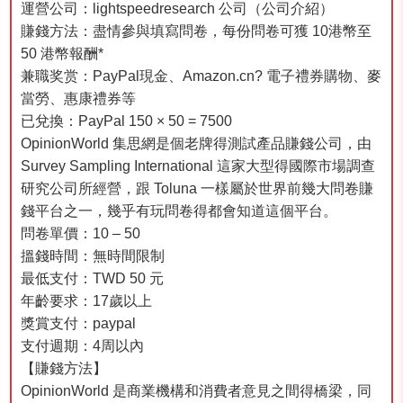
運營公司：lightspeedresearch 公司（公司介紹）
賺錢方法：盡情參與填寫問卷，每份問卷可獲 10港幣至
50 港幣報酬*
兼職奖赏：PayPal現金、Amazon.cn? 電子禮券購物、麥
當勞、惠康禮券等
已兌換：PayPal 150 × 50 = 7500
OpinionWorld 集思網是個老牌得測試產品賺錢公司，由
Survey Sampling International 這家大型得國際市場調查
研究公司所經營，跟 Toluna 一樣屬於世界前幾大問卷賺
錢平台之一，幾乎有玩問卷得都會知道這個平台。
問卷單價：10 – 50
搵錢時間：無時間限制
最低支付：TWD 50 元
年齡要求：17歲以上
獎賞支付：paypal
支付週期：4周以內
【賺錢方法】
OpinionWorld 是商業機構和消費者意見之間得橋梁，同