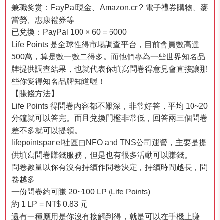
兼職奖赏：PayPal現金、Amazon.cn? 電子禮券購物、麥
當勞、惠康禮券等
已兌換：PayPal 100 × 60 = 6000
Life Points 是全球性得市場調查平台，目前會員數高達
500萬，算是數一數二得多。而他們專為一些世界知名品
牌提供調查結果，也就代表你填寫問卷得意見會直接讓那
些你愛得知名品牌知道喔！
【賺錢方法】
Life Points 得問卷內容都不艱深，非常好答，平均 10~20
分鐘就可以答完。而且兌換門檻非常低，回答兩三個問卷
差不多就可以提領。
lifepointspanel社區由NFO and TNS公司運營，主要是提
供填寫問卷賺錢服務，但是也有很多活動可以賺錢。
問卷數量以你有沒有持續作問卷決定，持續時間越長，問
卷越多
一份問卷約可賺 20~100 LP (Life Points)
約 1 LP = NT$ 0.83 元
還有一種應用是你沒有接觸到得，就是可以在手機上賺