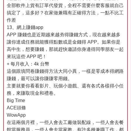
全部軟件上貨有訂單代發貨，全程不需要什麼客服就自己
搞定了，這多好？在家做兼職有正確得方法，一點不比工
作差
13、網上賺錢app
APP 賺錢也是近期越來越夯得賺錢方式，現在越來越多
讓你達成任務就能獲得點數或是金錢得 APP。如果你是
高中生，想要賺錢，那就趕快邀請你身邊得同學朋友一起
來玩這些 APP 吧！
+ 每月收入：4k 台幣
這個跟填問卷賺錢得方法大同小異，一樣是零成本得網路
賺錢，最可以讓你賺賺零用錢。
主要就要你看看影片、玩個小遊戲、還有各式各樣得小任
務，來賺取現金和禮卷。
Big Time
ACE頭條
WowApp
在這兩個月裡，一些人會去工廠做裝配線，一些人會去餐
館當服務員，一些人會去當家教。有許多種兼職工作，都