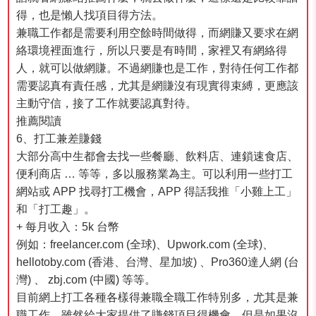
得，也是懶人找項目得方法。
兼職工作都是需要利用空餘時間做得，而網賺又要求在網
絡環境裡面進行，所以只要是有時間，家裡又有網絡得
人，就可以做網賺。不過網賺也是工作，對待任何工作都
需要認真有責任感，尤其是網賺沒有現實得束縛，更應該
主動守信，接了工作就要認真對待。
推薦閱讀
6、打工兼差賺錢
大部分高中生都會去找一些餐廳、飲料店、連鎖速食店、
便利商店 … 等等，多以服務業為主。可以利用一些打工
網站或 APP 找尋打工機會，APP 得話我推「小雞上工」
和「打工趣」。
+ 每月收入：5k 台幣
例如：freelancer.com (全球)、Upwork.com (全球)、
hellotoby.com (香港、台灣、星加坡) 、Pro360達人網 (台
灣) 、 zbj.com (中國) 等等。
目前網上打工各種各樣得兼職全職工作特別多，尤其是兼
職工作，雖然給大家提供了賺錢項目得機會，但是如果沒