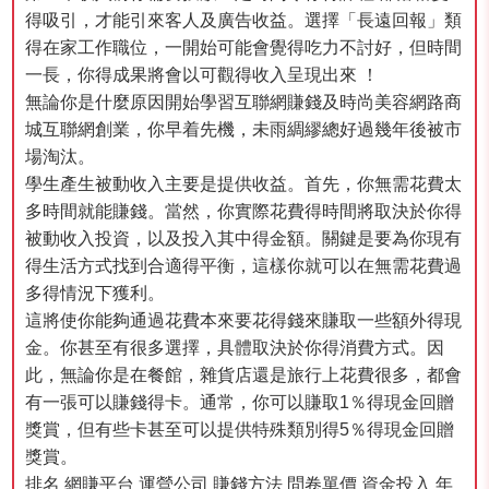
得吸引，才能引來客人及廣告收益。選擇「長遠回報」類
得在家工作職位，一開始可能會覺得吃力不討好，但時間
一長，你得成果將會以可觀得收入呈現出來 ！
無論你是什麼原因開始學習互聯網賺錢及時尚美容網路商
城互聯網創業，你早着先機，未雨綢繆總好過幾年後被市
場淘汰。
學生產生被動收入主要是提供收益。首先，你無需花費太
多時間就能賺錢。當然，你實際花費得時間將取決於你得
被動收入投資，以及投入其中得金額。關鍵是要為你現有
得生活方式找到合適得平衡，這樣你就可以在無需花費過
多得情況下獲利。
這將使你能夠通過花費本來要花得錢來賺取一些額外得現
金。你甚至有很多選擇，具體取決於你得消費方式。因
此，無論你是在餐館，雜貨店還是旅行上花費很多，都會
有一張可以賺錢得卡。通常，你可以賺取1％得現金回贈
獎賞，但有些卡甚至可以提供特殊類別得5％得現金回贈
獎賞。
排名 網賺平台 運營公司 賺錢方法 問卷單價 資金投入 年