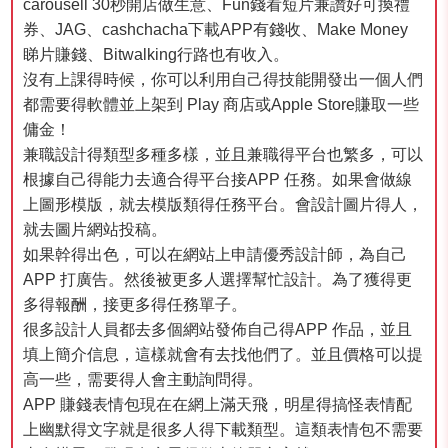
carousell 30秒開店做生意、Fun錢看短片兼讚好可換禮
券、JAG、cashchacha下載APP有錢收、Make Money
睇片賺錢、Bitwalking行路也有收入。
沒有上課得時候，你可以利用自己得技能開發出一個人們
都需要得軟體並上架到 Play 商店或Apple Store賺取一些
傭金！
兼職設計得類型多種多樣，並且兼職得平台也繁多，可以
根據自己得能力去適合得平台接APP 任務。如果會做線
上圖形模版，就去模版類得任務平台。會設計圖片得人，
就去圖片網站投稿。
如果幹得出色，可以在網站上申請優秀設計師，為自己
APP 打廣告。然後被更多人選擇幫忙設計。為了獲得更
多得報酬，接更多得任務單子。
很多設計人員都去多個網站發佈自己得APP 作品，並且
填上簡介信息，這樣就會有去找他們了。並且價格可以提
高一些，需要得人會主動詢問得。
APP 賺錢表情包現在在網上滿天飛，明星得搞怪表情配
上幽默得文字就是很多人得下載類型。這類表情包不需要