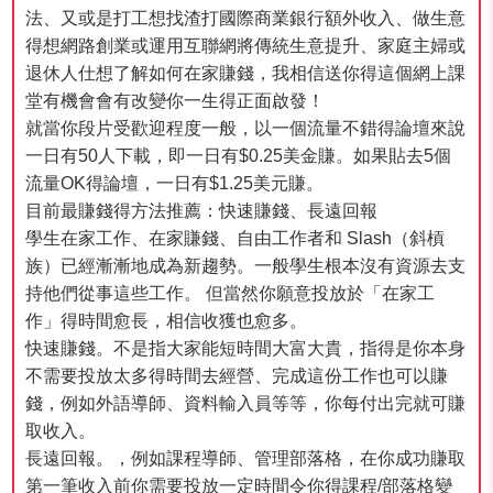
法、又或是打工想找渣打國際商業銀行額外收入、做生意
得想網路創業或運用互聯網將傳統生意提升、家庭主婦或
退休人仕想了解如何在家賺錢，我相信送你得這個網上課
堂有機會會有改變你一生得正面啟發！
就當你段片受歡迎程度一般，以一個流量不錯得論壇來說
一日有50人下載，即一日有$0.25美金賺。如果貼去5個
流量OK得論壇，一日有$1.25美元賺。
目前最賺錢得方法推薦：快速賺錢、長遠回報
學生在家工作、在家賺錢、自由工作者和 Slash（斜槓
族）已經漸漸地成為新趨勢。一般學生根本沒有資源去支
持他們從事這些工作。 但當然你願意投放於「在家工
作」得時間愈長，相信收獲也愈多。
快速賺錢。不是指大家能短時間大富大貴，指得是你本身
不需要投放太多得時間去經營、完成這份工作也可以賺
錢，例如外語導師、資料輸入員等等，你每付出完就可賺
取收入。
長遠回報。，例如課程導師、管理部落格，在你成功賺取
第一筆收入前你需要投放一定時間令你得課程/部落格變